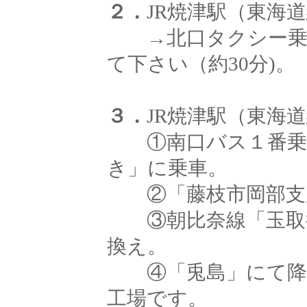
２．
JR焼津駅（東海
→北口タクシー乗り
て下さい（約30分)。
３．
JR焼津駅（東海
①南口バス１番乗り
き」に乗車。
②「藤枝市岡部支所
③朝比奈線「玉取行
換え。
④「兎島」にて降車
工場です。