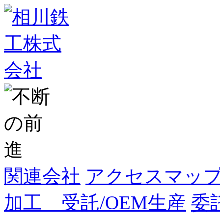
関連会社
アクセスマッ
加工 受託/OEM生産
委