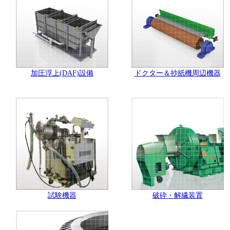
加圧浮上(DAF)設備
ドクター＆抄紙機周辺機器
試験機器
破砕・解繊装置