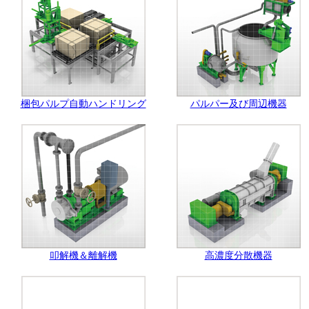
梱包パルプ自動ハンドリング
パルパー及び周辺機器
叩解機＆離解機
高濃度分散機器